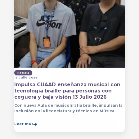
Noticia
13 Julio 2026
Impulsa CUAAD enseñanza musical con
tecnología braille para personas con
ceguera y baja visión 13 Julio 2026
Con nueva Aula de musicografía braille, impulsan la
inclusión en la licenciatura y técnico en Música
para que estudiantes con discapacidad visual se
formen con mayor autonomía
Leer más