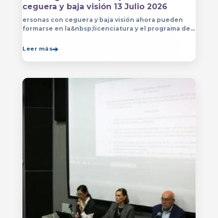
ceguera y baja visión 13 Julio 2026
ersonas con ceguera y baja visión ahora pueden
formarse en la&nbsp;licenciatura y el programa de
técnico en Música&nbsp;que se imparten en
el&nbsp;
Leer más