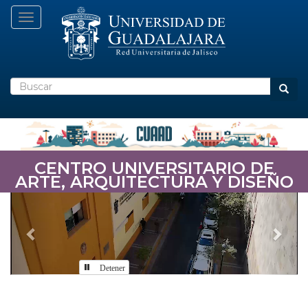
Pasar
Toggle navigation
al
contenido
principal
Buscar
Busca
CENTRO UNIVERSITARIO DE
ARTE, ARQUITECTURA Y DISEÑO
Previous
Nex
Detener