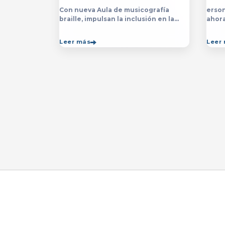
Con nueva Aula de musicografía
erson
braille, impulsan la inclusión en la
ahor
licenciatura y técnico en Música para
la&nb
que estudiantes con discapacidad
técn
Leer más
Leer
visual se formen con mayor
impar
autonomía