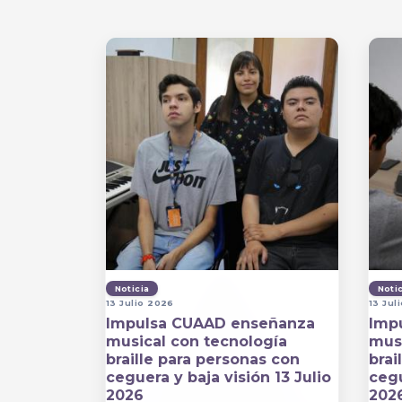
Noticia
Noti
13 Julio 2026
13 Jul
Impulsa CUAAD enseñanza
Imp
musical con tecnología
musi
braille para personas con
brai
ceguera y baja visión 13 Julio
cegu
2026
202