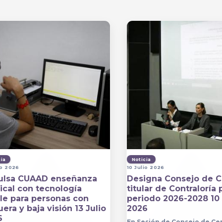
cia
Noticia
io 2026
10 Julio 2026
ulsa CUAAD enseñanza
Designa Consejo de C
cal con tecnología
titular de Contraloría 
lle para personas con
periodo 2026-2028 10 
era y baja visión 13 Julio
2026
6
En Sesión de Consejo de Ce