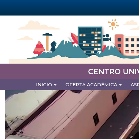
Pasar
al
contenido
principal
CENTRO UNI
MAIN
INICIO
OFERTA ACADÉMICA
AS
NAVIGATION
Previous