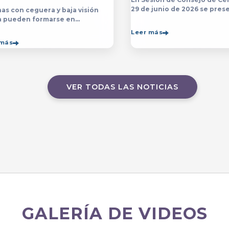
29 de junio de 2026 se prese
as con ceguera y baja visión
yerba y posterior designaci
a pueden formarse en
persona que estará a cargo 
sp;licenciatura y el programa de
Leer más
Contraloría del Centro Unive
ico en Música&nbsp;que se
 más
de Arte, Arquitectura
ten en el&nbsp;
VER TODAS LAS NOTICIAS
GALERÍA DE VIDEOS