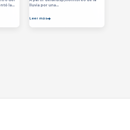
ntó la
lluvia por una
ón de la
década,&nbsp;especialistas de
de la
la&nbsp;Universidad de Guadalajara
Leer más
rsitario
(UdeG)&nbsp;han constatado que la