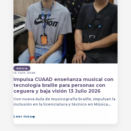
Noticia
13 Julio 2026
Impulsa CUAAD enseñanza musical con
tecnología braille para personas con
ceguera y baja visión 13 Julio 2026
Con nueva Aula de musicografía braille, impulsan la
inclusión en la licenciatura y técnico en Música
para que estudiantes con discapacidad visual se
formen con mayor autonomía
Leer más