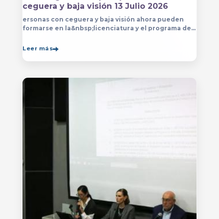
ceguera y baja visión 13 Julio 2026
ersonas con ceguera y baja visión ahora pueden
formarse en la&nbsp;licenciatura y el programa de
técnico en Música&nbsp;que se imparten en
el&nbsp;
Leer más