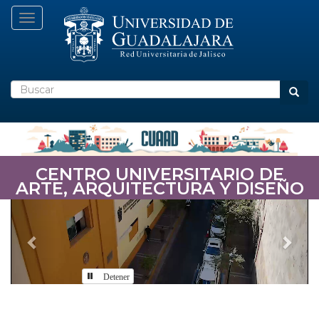
Pasar
Toggle navigation
al
contenido
principal
Buscar
Busca
CENTRO UNIVERSITARIO DE
ARTE, ARQUITECTURA Y DISEÑO
Previous
Nex
Detener