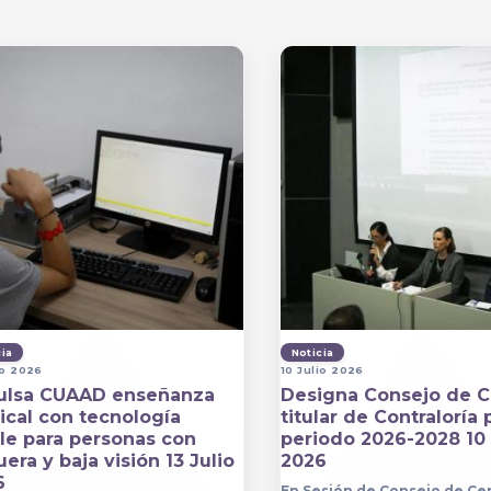
cia
Noticia
io 2026
10 Julio 2026
ulsa CUAAD enseñanza
Designa Consejo de C
cal con tecnología
titular de Contraloría 
lle para personas con
periodo 2026-2028 10 
era y baja visión 13 Julio
2026
6
En Sesión de Consejo de Ce