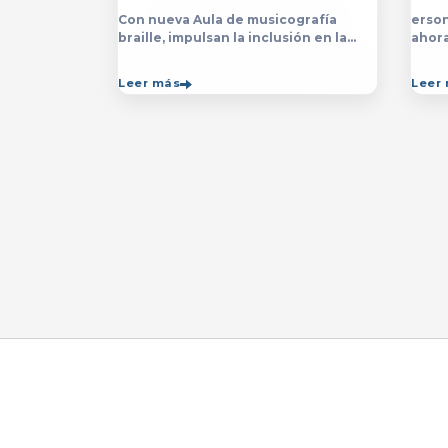
Con nueva Aula de musicografía
erson
braille, impulsan la inclusión en la
ahor
licenciatura y técnico en Música para
la&nb
que estudiantes con discapacidad
técn
Leer más
Leer
visual se formen con mayor
impar
autonomía