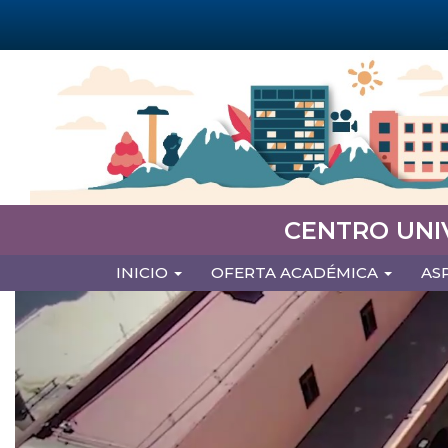
Pasar
al
contenido
principal
CENTRO UNI
MAIN
INICIO
OFERTA ACADÉMICA
AS
NAVIGATION
Previous