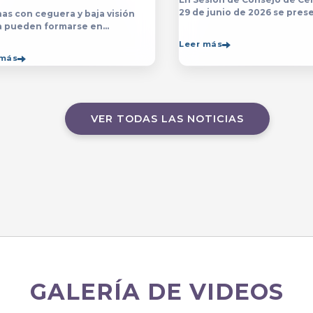
29 de junio de 2026 se prese
as con ceguera y baja visión
yerba y posterior designaci
a pueden formarse en
persona que estará a cargo 
sp;licenciatura y el programa de
Leer más
Contraloría del Centro Unive
ico en Música&nbsp;que se
 más
de Arte, Arquitectura
ten en el&nbsp;
VER TODAS LAS NOTICIAS
GALERÍA DE VIDEOS