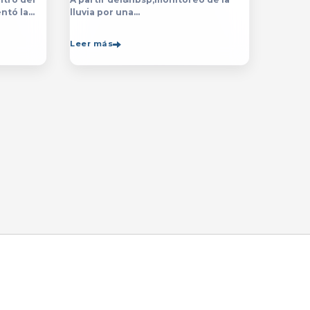
ntó la
lluvia por una
ón de la
década,&nbsp;especialistas de
de la
la&nbsp;Universidad de Guadalajara
Leer más
rsitario
(UdeG)&nbsp;han constatado que la