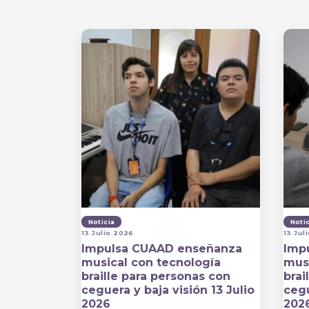
Noticia
Noti
13 Julio 2026
13 Jul
Impulsa CUAAD enseñanza
Imp
musical con tecnología
musi
braille para personas con
brai
ceguera y baja visión 13 Julio
cegu
2026
202