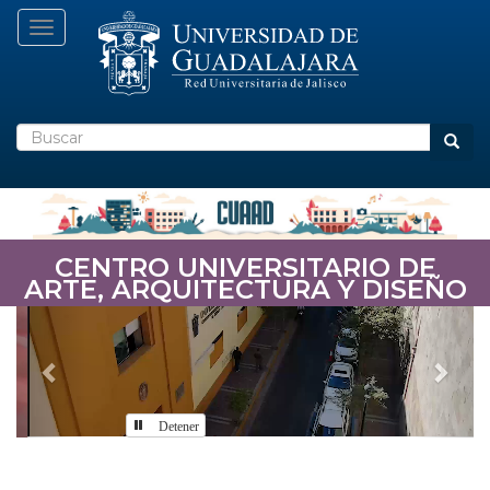
Pasar
Toggle navigation
al
contenido
principal
Buscar
Busca
CENTRO UNIVERSITARIO DE
ARTE, ARQUITECTURA Y DISEÑO
Previous
Nex
Detener