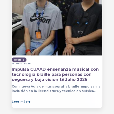
Noticia
13 Julio 2026
Impulsa CUAAD enseñanza musical con
tecnología braille para personas con
ceguera y baja visión 13 Julio 2026
Con nueva Aula de musicografía braille, impulsan la
inclusión en la licenciatura y técnico en Música
para que estudiantes con discapacidad visual se
formen con mayor autonomía
Leer más