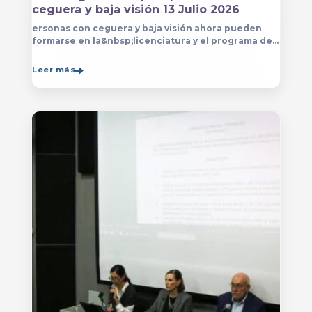
ceguera y baja visión 13 Julio 2026
ersonas con ceguera y baja visión ahora pueden
formarse en la&nbsp;licenciatura y el programa de
técnico en Música&nbsp;que se imparten en
el&nbsp;
Leer más