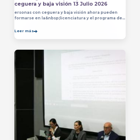
ceguera y baja visión 13 Julio 2026
ersonas con ceguera y baja visión ahora pueden
formarse en la&nbsp;licenciatura y el programa de
técnico en Música&nbsp;que se imparten en
el&nbsp;
Leer más