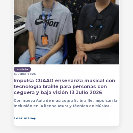
Noticia
13 Julio 2026
Impulsa CUAAD enseñanza musical con
tecnología braille para personas con
ceguera y baja visión 13 Julio 2026
Con nueva Aula de musicografía braille, impulsan la
inclusión en la licenciatura y técnico en Música
para que estudiantes con discapacidad visual se
formen con mayor autonomía
Leer más