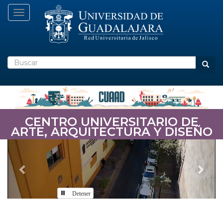
Pasar
Toggle navigation
al
contenido
principal
Buscar
Busca
CENTRO UNIVERSITARIO DE
ARTE, ARQUITECTURA Y DISEÑO
Previous
Nex
Detener