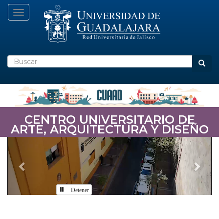
Pasar
Toggle navigation
al
contenido
principal
Buscar
Busca
CENTRO UNIVERSITARIO DE
ARTE, ARQUITECTURA Y DISEÑO
Previous
Nex
Detener