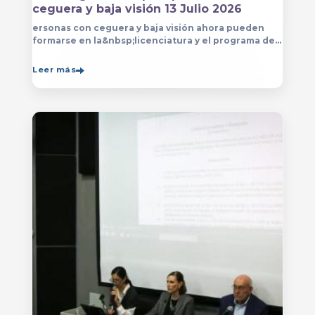
ceguera y baja visión 13 Julio 2026
ersonas con ceguera y baja visión ahora pueden
formarse en la&nbsp;licenciatura y el programa de
técnico en Música&nbsp;que se imparten en
el&nbsp;
Leer más