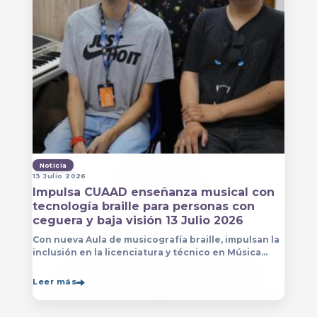
Noticia
13 Julio 2026
Impulsa CUAAD enseñanza musical con
tecnología braille para personas con
ceguera y baja visión 13 Julio 2026
Con nueva Aula de musicografía braille, impulsan la
inclusión en la licenciatura y técnico en Música
para que estudiantes con discapacidad visual se
formen con mayor autonomía
Leer más