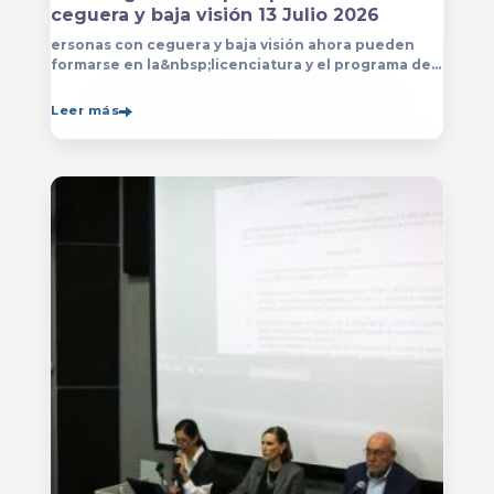
ceguera y baja visión 13 Julio 2026
ersonas con ceguera y baja visión ahora pueden
formarse en la&nbsp;licenciatura y el programa de
técnico en Música&nbsp;que se imparten en
el&nbsp;
Leer más