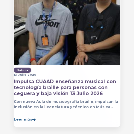
Noticia
13 Julio 2026
Impulsa CUAAD enseñanza musical con
tecnología braille para personas con
ceguera y baja visión 13 Julio 2026
Con nueva Aula de musicografía braille, impulsan la
inclusión en la licenciatura y técnico en Música
para que estudiantes con discapacidad visual se
formen con mayor autonomía
Leer más