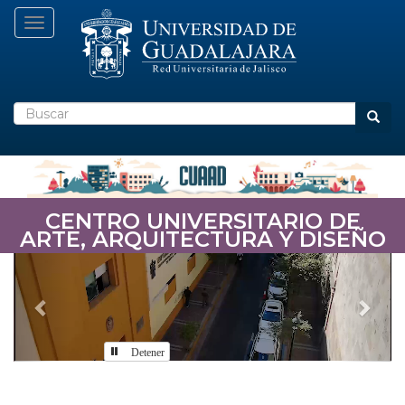
Pasar
Toggle navigation
al
contenido
principal
Buscar
Busca
CENTRO UNIVERSITARIO DE
ARTE, ARQUITECTURA Y DISEÑO
Previous
Nex
Detener