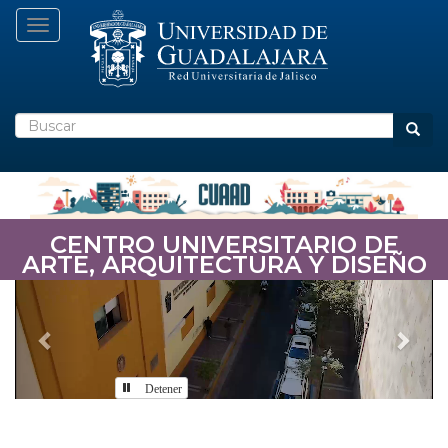
Pasar
Toggle navigation
al
contenido
principal
Buscar
Busca
CENTRO UNIVERSITARIO DE
ARTE, ARQUITECTURA Y DISEÑO
Previous
Nex
Detener