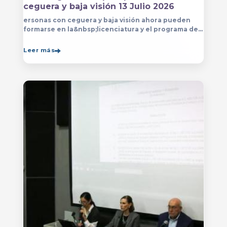
ceguera y baja visión 13 Julio 2026
ersonas con ceguera y baja visión ahora pueden
formarse en la&nbsp;licenciatura y el programa de
técnico en Música&nbsp;que se imparten en
el&nbsp;
Leer más