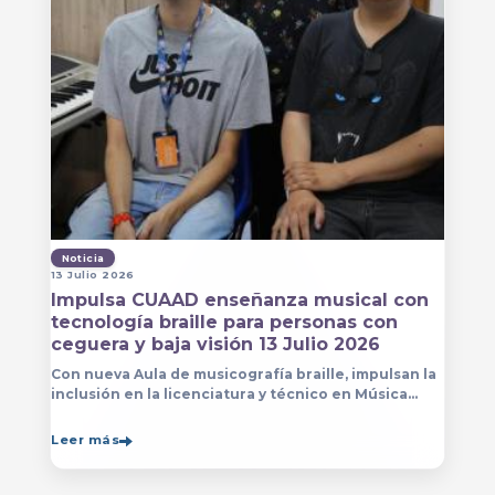
Noticia
13 Julio 2026
Impulsa CUAAD enseñanza musical con
tecnología braille para personas con
ceguera y baja visión 13 Julio 2026
Con nueva Aula de musicografía braille, impulsan la
inclusión en la licenciatura y técnico en Música
para que estudiantes con discapacidad visual se
formen con mayor autonomía
Leer más