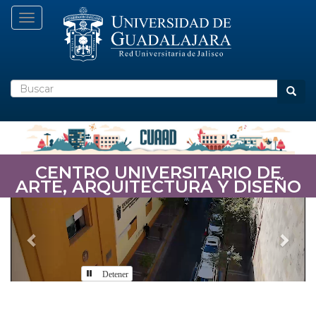
Pasar
Toggle navigation
al
contenido
principal
Buscar
Busca
CENTRO UNIVERSITARIO DE
ARTE, ARQUITECTURA Y DISEÑO
Previous
Nex
Detener