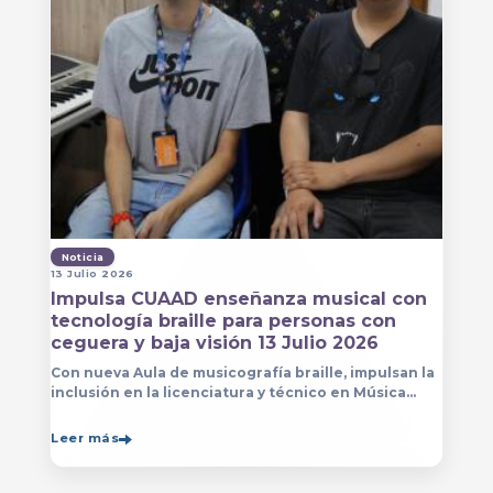
Noticia
13 Julio 2026
Impulsa CUAAD enseñanza musical con
tecnología braille para personas con
ceguera y baja visión 13 Julio 2026
Con nueva Aula de musicografía braille, impulsan la
inclusión en la licenciatura y técnico en Música
para que estudiantes con discapacidad visual se
formen con mayor autonomía
Leer más