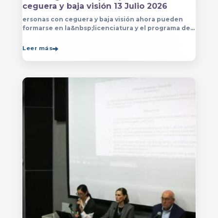
ceguera y baja visión 13 Julio 2026
ersonas con ceguera y baja visión ahora pueden
formarse en la&nbsp;licenciatura y el programa de
técnico en Música&nbsp;que se imparten en
el&nbsp;
Leer más