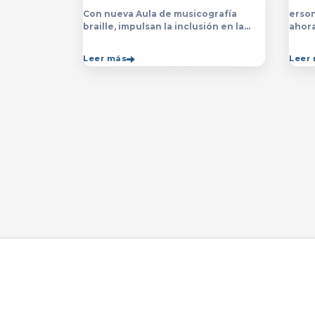
Con nueva Aula de musicografía
erson
braille, impulsan la inclusión en la
ahor
licenciatura y técnico en Música para
la&nb
que estudiantes con discapacidad
técn
Leer más
Leer
visual se formen con mayor
impar
autonomía