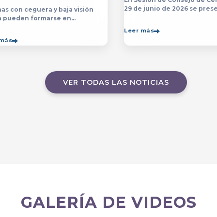
29 de junio de 2026 se prese
as con ceguera y baja visión
yerba y posterior designaci
a pueden formarse en
persona que estará a cargo 
sp;licenciatura y el programa de
Leer más
Contraloría del Centro Unive
ico en Música&nbsp;que se
 más
de Arte, Arquitectura
ten en el&nbsp;
VER TODAS LAS NOTICIAS
GALERÍA DE VIDEOS