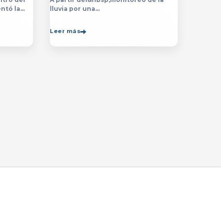
ntó la
lluvia por una
ón de la
década,&nbsp;especialistas de
de la
la&nbsp;Universidad de Guadalajara
Leer más
rsitario
(UdeG)&nbsp;han constatado que la