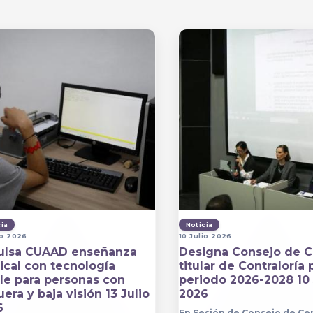
cia
Noticia
io 2026
10 Julio 2026
ulsa CUAAD enseñanza
Designa Consejo de C
cal con tecnología
titular de Contraloría 
lle para personas con
periodo 2026-2028 10 
era y baja visión 13 Julio
2026
6
En Sesión de Consejo de Ce