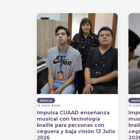
Noticia
Noti
13 Julio 2026
13 Jul
Impulsa CUAAD enseñanza
Imp
musical con tecnología
musi
braille para personas con
brai
ceguera y baja visión 13 Julio
cegu
2026
202