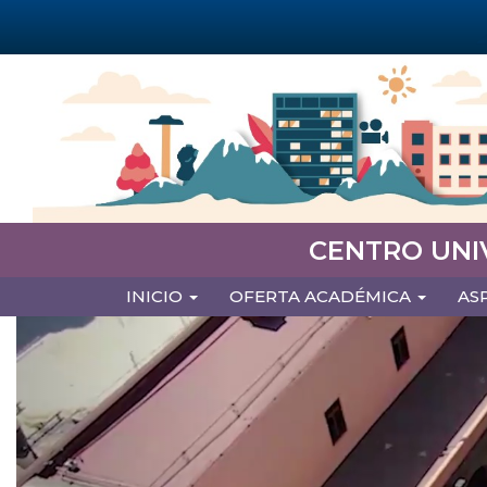
Pasar
al
contenido
principal
CENTRO UNI
MAIN
INICIO
OFERTA ACADÉMICA
AS
NAVIGATION
Previous