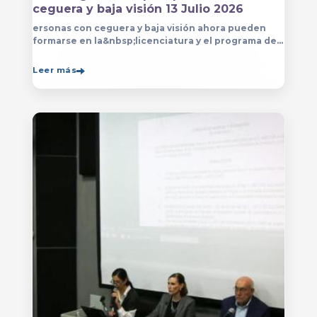
ceguera y baja visión 13 Julio 2026
ersonas con ceguera y baja visión ahora pueden
formarse en la&nbsp;licenciatura y el programa de
técnico en Música&nbsp;que se imparten en
el&nbsp;
Leer más