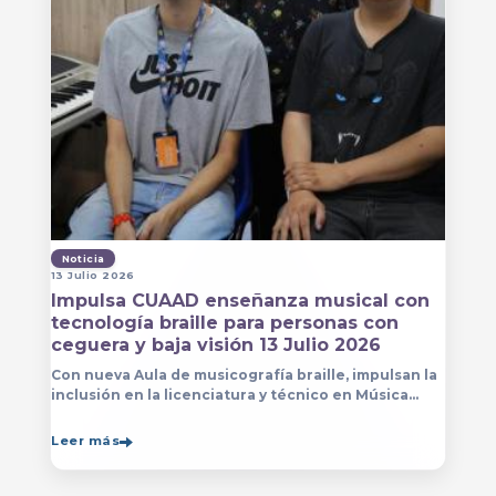
Noticia
13 Julio 2026
Impulsa CUAAD enseñanza musical con
tecnología braille para personas con
ceguera y baja visión 13 Julio 2026
Con nueva Aula de musicografía braille, impulsan la
inclusión en la licenciatura y técnico en Música
para que estudiantes con discapacidad visual se
formen con mayor autonomía
Leer más