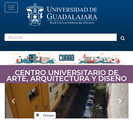
Pasar
Toggle navigation
al
contenido
principal
Buscar
Busca
CENTRO UNIVERSITARIO DE
ARTE, ARQUITECTURA Y DISEÑO
Previous
Nex
Detener