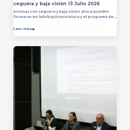
ceguera y baja visión 13 Julio 2026
ersonas con ceguera y baja visión ahora pueden
formarse en la&nbsp;licenciatura y el programa de
técnico en Música&nbsp;que se imparten en
el&nbsp;
Leer más