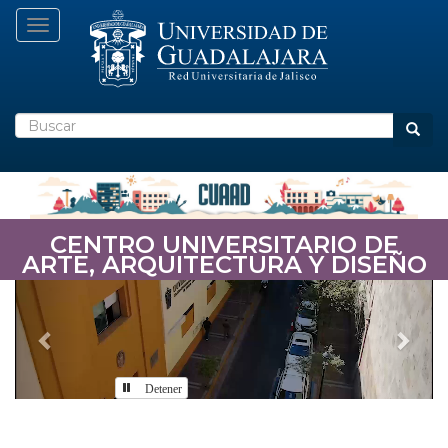
Pasar
Toggle navigation
al
contenido
principal
Buscar
Busca
CENTRO UNIVERSITARIO DE
ARTE, ARQUITECTURA Y DISEÑO
Previous
Nex
Detener