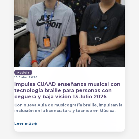
Noticia
13 Julio 2026
Impulsa CUAAD enseñanza musical con
tecnología braille para personas con
ceguera y baja visión 13 Julio 2026
Con nueva Aula de musicografía braille, impulsan la
inclusión en la licenciatura y técnico en Música
para que estudiantes con discapacidad visual se
formen con mayor autonomía
Leer más