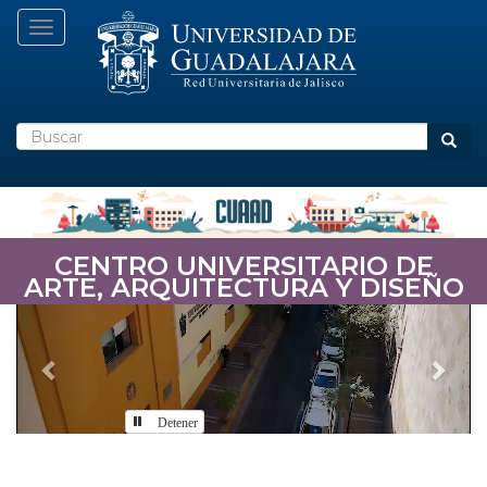
Pasar
Toggle navigation
al
contenido
principal
Buscar
Busca
CENTRO UNIVERSITARIO DE
ARTE, ARQUITECTURA Y DISEÑO
Previous
Nex
Detener