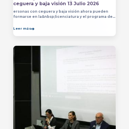
ceguera y baja visión 13 Julio 2026
ersonas con ceguera y baja visión ahora pueden
formarse en la&nbsp;licenciatura y el programa de
técnico en Música&nbsp;que se imparten en
el&nbsp;
Leer más