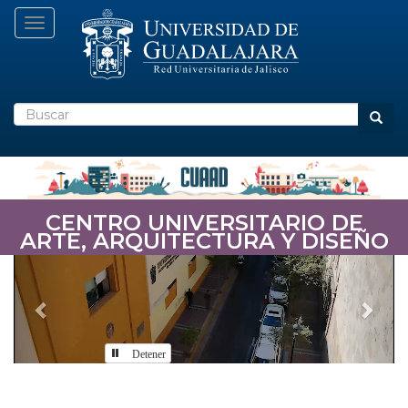
Pasar
Toggle navigation
al
contenido
principal
Buscar
Busca
CENTRO UNIVERSITARIO DE
ARTE, ARQUITECTURA Y DISEÑO
Previous
Nex
Detener