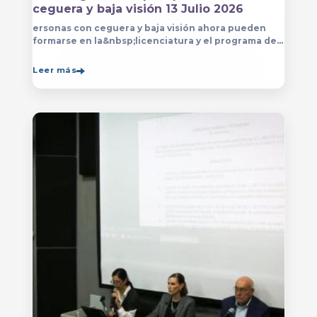
ceguera y baja visión 13 Julio 2026
ersonas con ceguera y baja visión ahora pueden
formarse en la&nbsp;licenciatura y el programa de
técnico en Música&nbsp;que se imparten en
el&nbsp;
Leer más