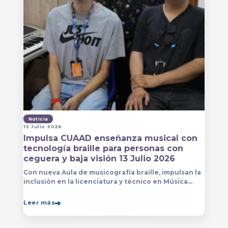
Noticia
13 Julio 2026
Impulsa CUAAD enseñanza musical con
tecnología braille para personas con
ceguera y baja visión 13 Julio 2026
Con nueva Aula de musicografía braille, impulsan la
inclusión en la licenciatura y técnico en Música
para que estudiantes con discapacidad visual se
formen con mayor autonomía
Leer más