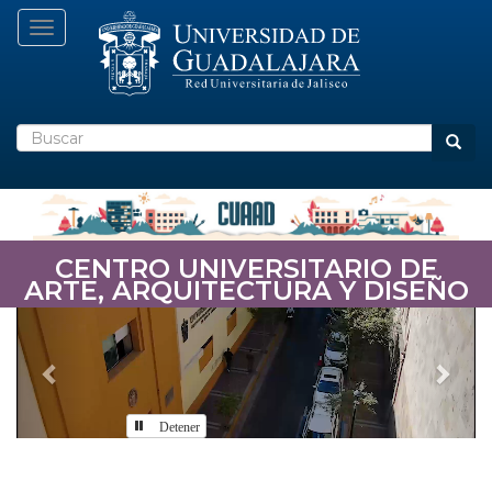
Pasar
Toggle navigation
al
contenido
principal
Buscar
Busca
CENTRO UNIVERSITARIO DE
ARTE, ARQUITECTURA Y DISEÑO
Previous
Nex
Detener