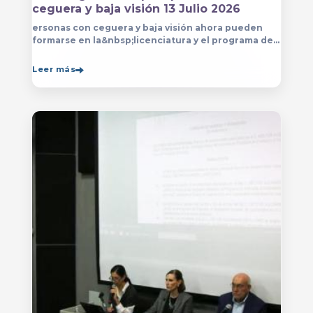
ceguera y baja visión 13 Julio 2026
ersonas con ceguera y baja visión ahora pueden
formarse en la&nbsp;licenciatura y el programa de
técnico en Música&nbsp;que se imparten en
el&nbsp;
Leer más