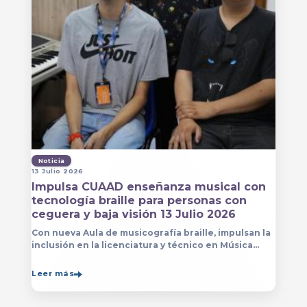
Noticia
13 Julio 2026
Impulsa CUAAD enseñanza musical con
tecnología braille para personas con
ceguera y baja visión 13 Julio 2026
Con nueva Aula de musicografía braille, impulsan la
inclusión en la licenciatura y técnico en Música
para que estudiantes con discapacidad visual se
formen con mayor autonomía
Leer más