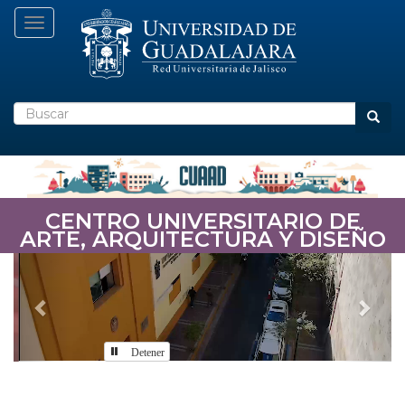
Pasar
Toggle navigation
al
contenido
principal
Buscar
Busca
CENTRO UNIVERSITARIO DE
ARTE, ARQUITECTURA Y DISEÑO
Previous
Nex
Detener