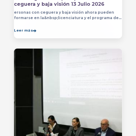
ceguera y baja visión 13 Julio 2026
ersonas con ceguera y baja visión ahora pueden
formarse en la&nbsp;licenciatura y el programa de
técnico en Música&nbsp;que se imparten en
el&nbsp;
Leer más