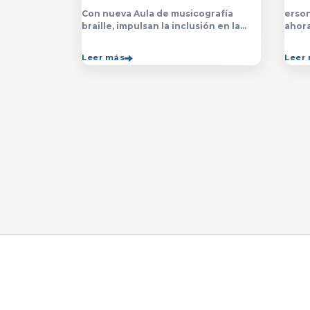
Con nueva Aula de musicografía
erson
braille, impulsan la inclusión en la
ahor
licenciatura y técnico en Música para
la&nb
que estudiantes con discapacidad
técn
Leer más
Leer
visual se formen con mayor
impar
autonomía