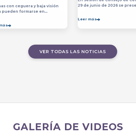
29 de junio de 2026 se prese
as con ceguera y baja visión
yerba y posterior designaci
a pueden formarse en
persona que estará a cargo 
sp;licenciatura y el programa de
Leer más
Contraloría del Centro Unive
ico en Música&nbsp;que se
 más
de Arte, Arquitectura
ten en el&nbsp;
VER TODAS LAS NOTICIAS
GALERÍA DE VIDEOS