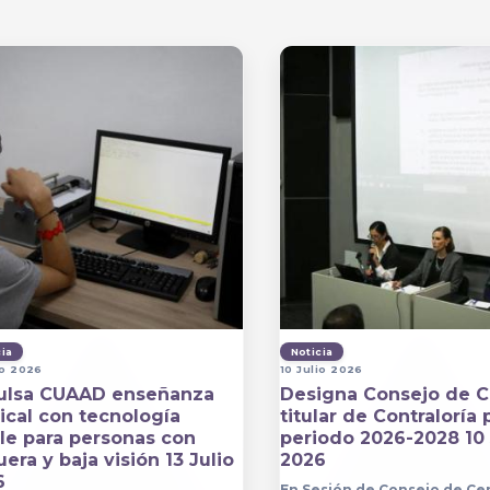
cia
Noticia
io 2026
10 Julio 2026
ulsa CUAAD enseñanza
Designa Consejo de C
cal con tecnología
titular de Contraloría 
lle para personas con
periodo 2026-2028 10 
era y baja visión 13 Julio
2026
6
En Sesión de Consejo de Ce