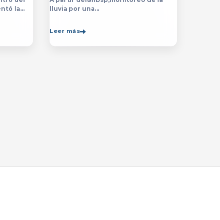
ntó la
lluvia por una
ón de la
década,&nbsp;especialistas de
de la
la&nbsp;Universidad de Guadalajara
Leer más
rsitario
(UdeG)&nbsp;han constatado que la