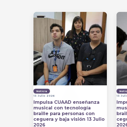
Noticia
Noti
13 Julio 2026
13 Jul
Impulsa CUAAD enseñanza
Imp
musical con tecnología
musi
braille para personas con
brai
ceguera y baja visión 13 Julio
cegu
2026
202