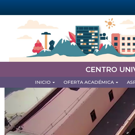
Pasar
al
contenido
principal
CENTRO UNI
MAIN
INICIO
OFERTA ACADÉMICA
AS
NAVIGATION
Previous