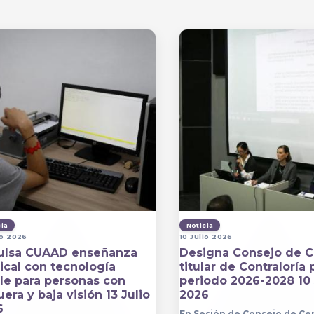
cia
Noticia
io 2026
10 Julio 2026
ulsa CUAAD enseñanza
Designa Consejo de C
cal con tecnología
titular de Contraloría 
lle para personas con
periodo 2026-2028 10 
era y baja visión 13 Julio
2026
6
En Sesión de Consejo de Ce