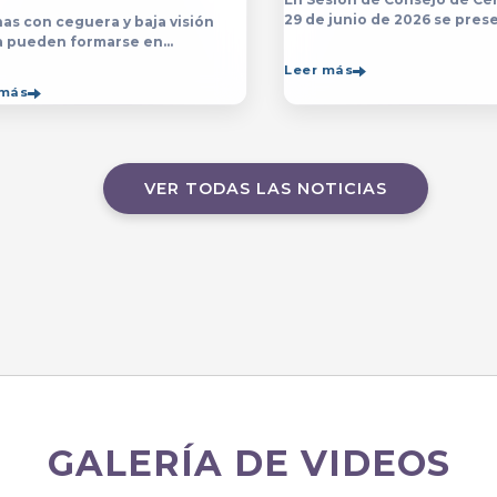
29 de junio de 2026 se prese
as con ceguera y baja visión
yerba y posterior designaci
a pueden formarse en
persona que estará a cargo 
sp;licenciatura y el programa de
Leer más
Contraloría del Centro Unive
ico en Música&nbsp;que se
 más
de Arte, Arquitectura
ten en el&nbsp;
VER TODAS LAS NOTICIAS
GALERÍA DE VIDEOS