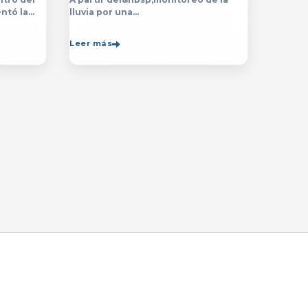
ntó la
lluvia por una
ón de la
década,&nbsp;especialistas de
de la
la&nbsp;Universidad de Guadalajara
Leer más
rsitario
(UdeG)&nbsp;han constatado que la