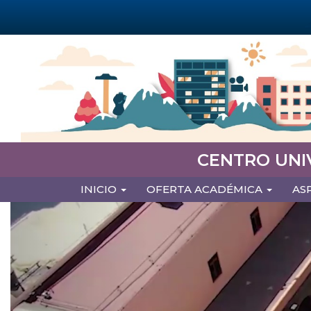
Pasar
al
contenido
principal
CENTRO UNI
MAIN
INICIO
OFERTA ACADÉMICA
AS
NAVIGATION
Previous