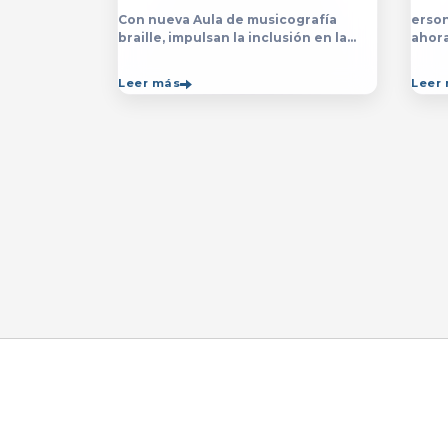
Con nueva Aula de musicografía
erson
braille, impulsan la inclusión en la
ahor
licenciatura y técnico en Música para
la&nb
que estudiantes con discapacidad
técn
Leer más
Leer
visual se formen con mayor
impar
autonomía