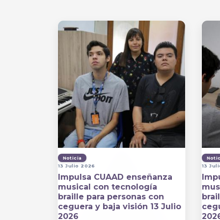
Noticia
Noti
13 Julio 2026
13 Jul
Impulsa CUAAD enseñanza
Imp
musical con tecnología
musi
braille para personas con
brai
ceguera y baja visión 13 Julio
cegu
2026
202