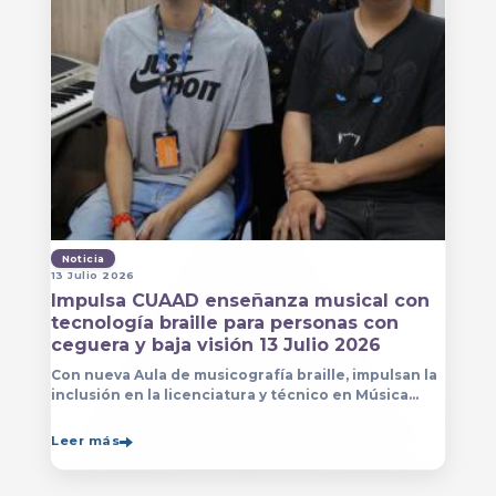
Noticia
13 Julio 2026
Impulsa CUAAD enseñanza musical con
tecnología braille para personas con
ceguera y baja visión 13 Julio 2026
Con nueva Aula de musicografía braille, impulsan la
inclusión en la licenciatura y técnico en Música
para que estudiantes con discapacidad visual se
formen con mayor autonomía
Leer más