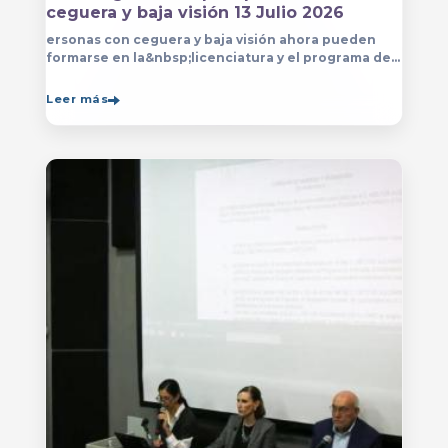
ceguera y baja visión 13 Julio 2026
ersonas con ceguera y baja visión ahora pueden
formarse en la&nbsp;licenciatura y el programa de
técnico en Música&nbsp;que se imparten en
el&nbsp;
Leer más