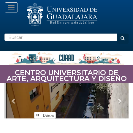
Pasar
Toggle navigation
al
contenido
principal
Buscar
Busca
CENTRO UNIVERSITARIO DE
ARTE, ARQUITECTURA Y DISEÑO
Previous
Nex
Detener