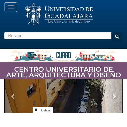
Pasar
Toggle navigation
al
contenido
principal
Buscar
Busca
CENTRO UNIVERSITARIO DE
ARTE, ARQUITECTURA Y DISEÑO
Previous
Nex
Detener