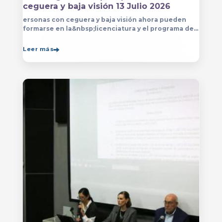
ceguera y baja visión 13 Julio 2026
ersonas con ceguera y baja visión ahora pueden
formarse en la&nbsp;licenciatura y el programa de
técnico en Música&nbsp;que se imparten en
el&nbsp;
Leer más