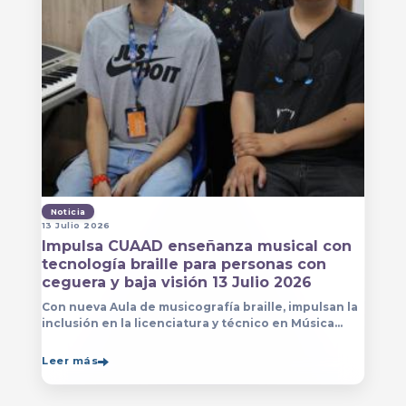
Noticia
13 Julio 2026
Impulsa CUAAD enseñanza musical con
tecnología braille para personas con
ceguera y baja visión 13 Julio 2026
Con nueva Aula de musicografía braille, impulsan la
inclusión en la licenciatura y técnico en Música
para que estudiantes con discapacidad visual se
formen con mayor autonomía
Leer más