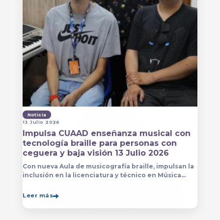
Noticia
13 Julio 2026
Impulsa CUAAD enseñanza musical con
tecnología braille para personas con
ceguera y baja visión 13 Julio 2026
Con nueva Aula de musicografía braille, impulsan la
inclusión en la licenciatura y técnico en Música
para que estudiantes con discapacidad visual se
formen con mayor autonomía
Leer más