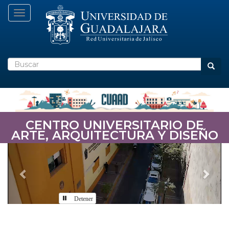
Pasar
Toggle navigation
al
contenido
principal
Buscar
Busca
CENTRO UNIVERSITARIO DE
ARTE, ARQUITECTURA Y DISEÑO
Previous
Nex
Detener