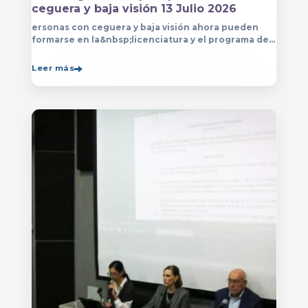
ceguera y baja visión 13 Julio 2026
ersonas con ceguera y baja visión ahora pueden
formarse en la&nbsp;licenciatura y el programa de
técnico en Música&nbsp;que se imparten en
el&nbsp;
Leer más