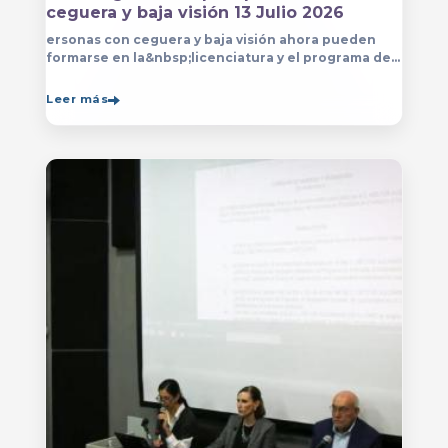
ceguera y baja visión 13 Julio 2026
ersonas con ceguera y baja visión ahora pueden
formarse en la&nbsp;licenciatura y el programa de
técnico en Música&nbsp;que se imparten en
el&nbsp;
Leer más