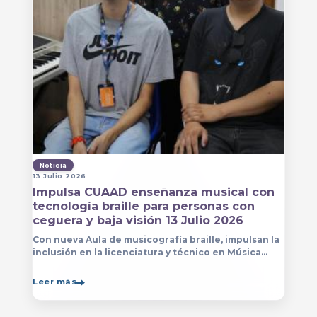
Noticia
13 Julio 2026
Impulsa CUAAD enseñanza musical con
tecnología braille para personas con
ceguera y baja visión 13 Julio 2026
Con nueva Aula de musicografía braille, impulsan la
inclusión en la licenciatura y técnico en Música
para que estudiantes con discapacidad visual se
formen con mayor autonomía
Leer más