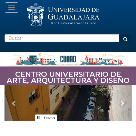
Pasar
Toggle navigation
al
contenido
principal
Buscar
Busca
CENTRO UNIVERSITARIO DE
ARTE, ARQUITECTURA Y DISEÑO
Previous
Nex
Detener