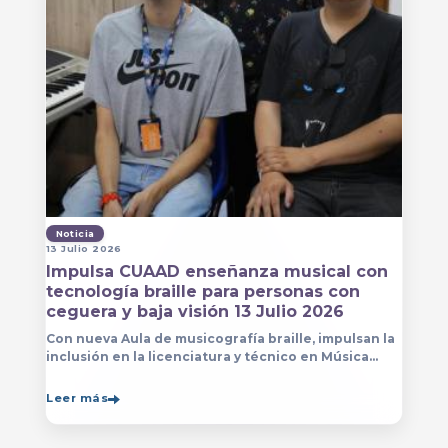
Noticia
13 Julio 2026
Impulsa CUAAD enseñanza musical con
tecnología braille para personas con
ceguera y baja visión 13 Julio 2026
Con nueva Aula de musicografía braille, impulsan la
inclusión en la licenciatura y técnico en Música
para que estudiantes con discapacidad visual se
formen con mayor autonomía
Leer más