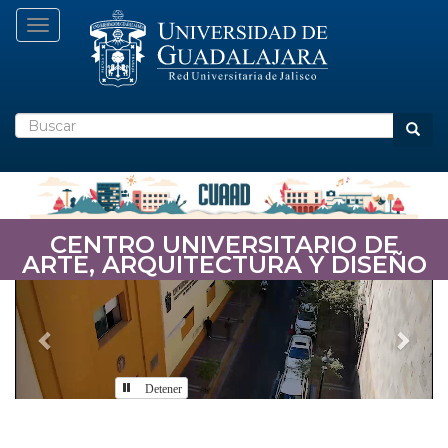
Pasar
Toggle navigation
al
contenido
principal
Buscar
Busca
CENTRO UNIVERSITARIO DE
ARTE, ARQUITECTURA Y DISEÑO
Previous
Nex
Detener