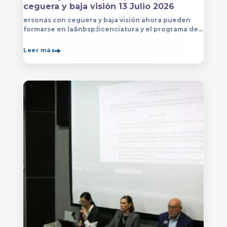
ceguera y baja visión 13 Julio 2026
ersonas con ceguera y baja visión ahora pueden
formarse en la&nbsp;licenciatura y el programa de
técnico en Música&nbsp;que se imparten en
el&nbsp;
Leer más