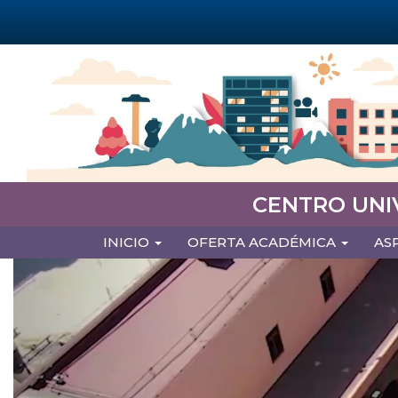
Pasar
al
contenido
principal
CENTRO UNI
MAIN
INICIO
OFERTA ACADÉMICA
AS
NAVIGATION
Previous