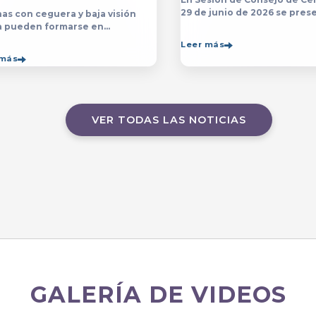
29 de junio de 2026 se prese
as con ceguera y baja visión
yerba y posterior designaci
a pueden formarse en
persona que estará a cargo 
sp;licenciatura y el programa de
Leer más
Contraloría del Centro Unive
ico en Música&nbsp;que se
 más
de Arte, Arquitectura
ten en el&nbsp;
VER TODAS LAS NOTICIAS
GALERÍA DE VIDEOS