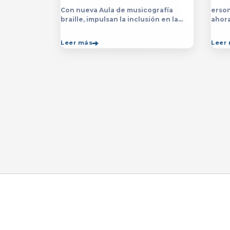
Con nueva Aula de musicografía
erson
braille, impulsan la inclusión en la
ahor
licenciatura y técnico en Música para
la&nb
que estudiantes con discapacidad
técn
Leer más
Leer
visual se formen con mayor
impar
autonomía