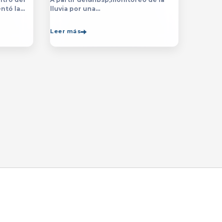
ntó la
lluvia por una
ón de la
década,&nbsp;especialistas de
de la
la&nbsp;Universidad de Guadalajara
Leer más
rsitario
(UdeG)&nbsp;han constatado que la