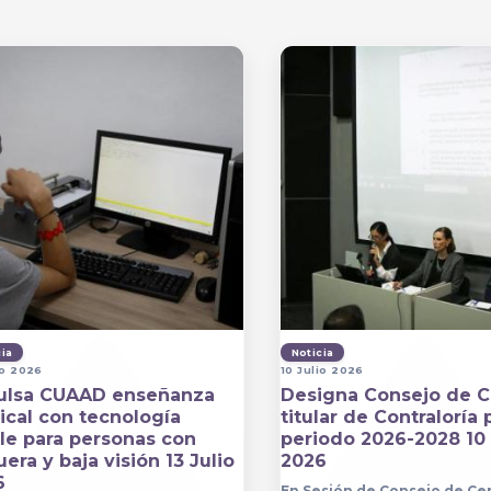
cia
Noticia
io 2026
10 Julio 2026
ulsa CUAAD enseñanza
Designa Consejo de C
cal con tecnología
titular de Contraloría 
lle para personas con
periodo 2026-2028 10 
era y baja visión 13 Julio
2026
6
En Sesión de Consejo de Ce