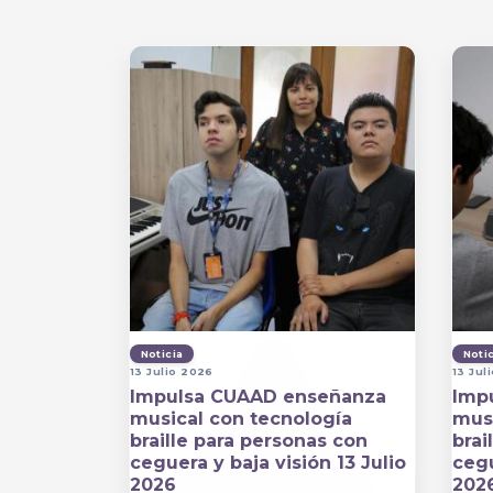
Noticia
Noti
13 Julio 2026
13 Jul
Impulsa CUAAD enseñanza
Imp
musical con tecnología
musi
braille para personas con
brai
ceguera y baja visión 13 Julio
cegu
2026
202