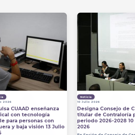
cia
Noticia
io 2026
10 Julio 2026
ulsa CUAAD enseñanza
Designa Consejo de C
cal con tecnología
titular de Contraloría 
lle para personas con
periodo 2026-2028 10 
era y baja visión 13 Julio
2026
6
En Sesión de Consejo de Ce