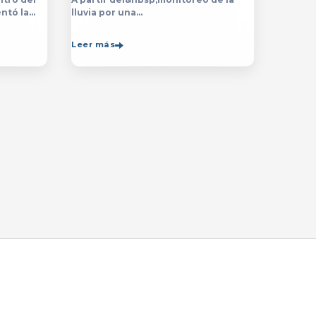
ntó la
lluvia por una
ón de la
década,&nbsp;especialistas de
de la
la&nbsp;Universidad de Guadalajara
Leer más
rsitario
(UdeG)&nbsp;han constatado que la