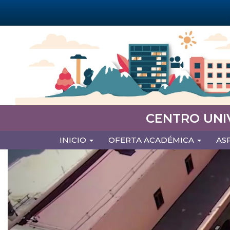
Pasar
al
contenido
principal
CENTRO UNI
MAIN
INICIO
OFERTA ACADÉMICA
AS
NAVIGATION
Previous