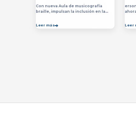
Con nueva Aula de musicografía
erson
braille, impulsan la inclusión en la
ahor
licenciatura y técnico en Música para
la&nb
que estudiantes con discapacidad
técn
Leer más
Leer
visual se formen con mayor
impar
autonomía