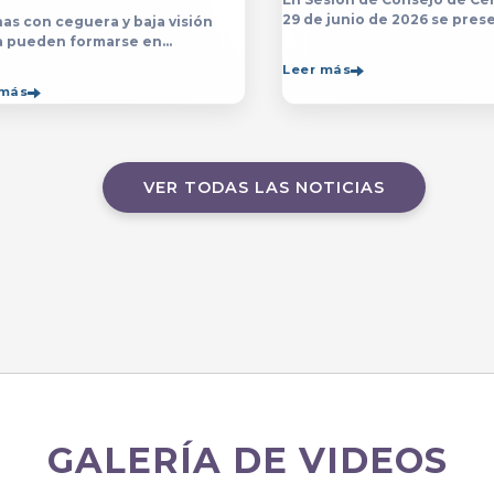
29 de junio de 2026 se prese
as con ceguera y baja visión
yerba y posterior designaci
a pueden formarse en
persona que estará a cargo 
sp;licenciatura y el programa de
Leer más
Contraloría del Centro Unive
ico en Música&nbsp;que se
 más
de Arte, Arquitectura
ten en el&nbsp;
VER TODAS LAS NOTICIAS
GALERÍA DE VIDEOS