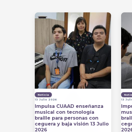
Noticia
Noti
13 Julio 2026
13 Jul
Impulsa CUAAD enseñanza
Imp
musical con tecnología
musi
braille para personas con
brai
ceguera y baja visión 13 Julio
cegu
2026
202