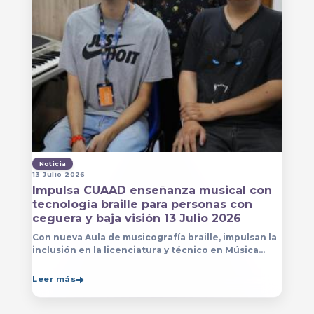
Noticia
13 Julio 2026
Impulsa CUAAD enseñanza musical con
tecnología braille para personas con
ceguera y baja visión 13 Julio 2026
Con nueva Aula de musicografía braille, impulsan la
inclusión en la licenciatura y técnico en Música
para que estudiantes con discapacidad visual se
formen con mayor autonomía
Leer más