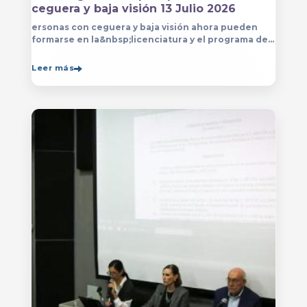
ceguera y baja visión 13 Julio 2026
ersonas con ceguera y baja visión ahora pueden
formarse en la&nbsp;licenciatura y el programa de
técnico en Música&nbsp;que se imparten en
el&nbsp;
Leer más