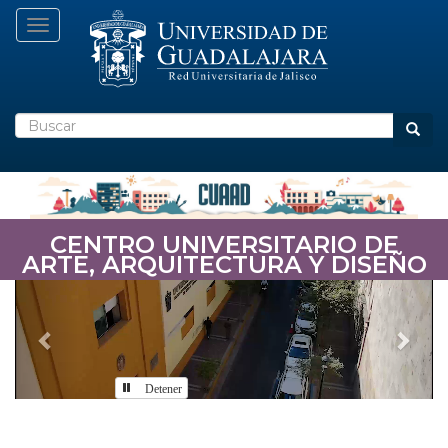
Pasar
Toggle navigation
al
contenido
principal
Buscar
Busca
CENTRO UNIVERSITARIO DE
ARTE, ARQUITECTURA Y DISEÑO
Previous
Nex
Detener