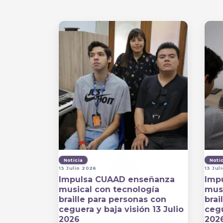
Noticia
Noti
13 Julio 2026
13 Jul
Impulsa CUAAD enseñanza
Imp
musical con tecnología
musi
braille para personas con
brai
ceguera y baja visión 13 Julio
cegu
2026
202