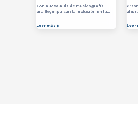
Con nueva Aula de musicografía
erson
braille, impulsan la inclusión en la
ahor
licenciatura y técnico en Música para
la&nb
que estudiantes con discapacidad
técn
Leer más
Leer
visual se formen con mayor
impar
autonomía