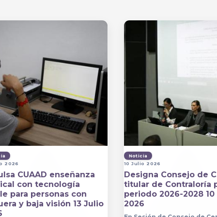
cia
Noticia
io 2026
10 Julio 2026
ulsa CUAAD enseñanza
Designa Consejo de C
cal con tecnología
titular de Contraloría 
lle para personas con
periodo 2026-2028 10 
era y baja visión 13 Julio
2026
6
En Sesión de Consejo de Ce