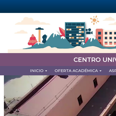
Pasar
al
contenido
principal
CENTRO UNI
MAIN
INICIO
OFERTA ACADÉMICA
AS
NAVIGATION
Previous