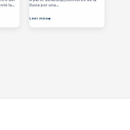
ntó la
lluvia por una
ón de la
década,&nbsp;especialistas de
de la
la&nbsp;Universidad de Guadalajara
Leer más
rsitario
(UdeG)&nbsp;han constatado que la