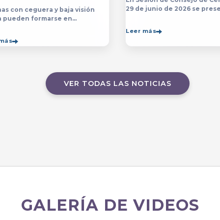
29 de junio de 2026 se prese
as con ceguera y baja visión
yerba y posterior designaci
a pueden formarse en
persona que estará a cargo 
sp;licenciatura y el programa de
Leer más
Contraloría del Centro Unive
ico en Música&nbsp;que se
 más
de Arte, Arquitectura
ten en el&nbsp;
VER TODAS LAS NOTICIAS
GALERÍA DE VIDEOS