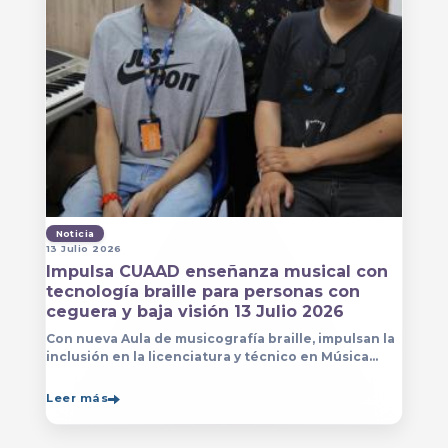
Noticia
13 Julio 2026
Impulsa CUAAD enseñanza musical con
tecnología braille para personas con
ceguera y baja visión 13 Julio 2026
Con nueva Aula de musicografía braille, impulsan la
inclusión en la licenciatura y técnico en Música
para que estudiantes con discapacidad visual se
formen con mayor autonomía
Leer más