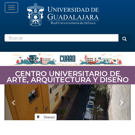
Pasar
Toggle navigation
al
contenido
principal
Buscar
Busca
CENTRO UNIVERSITARIO DE
ARTE, ARQUITECTURA Y DISEÑO
Previous
Nex
Detener