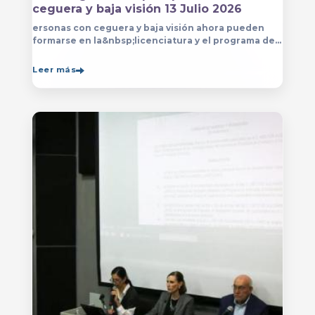
ceguera y baja visión 13 Julio 2026
ersonas con ceguera y baja visión ahora pueden
formarse en la&nbsp;licenciatura y el programa de
técnico en Música&nbsp;que se imparten en
el&nbsp;
Leer más