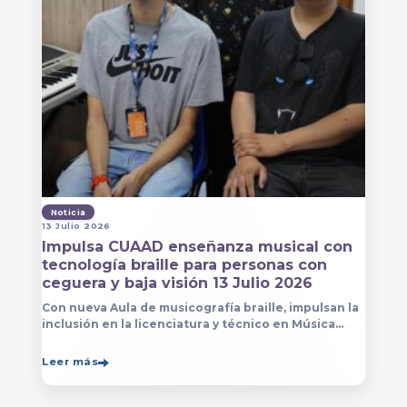
Noticia
13 Julio 2026
Impulsa CUAAD enseñanza musical con
tecnología braille para personas con
ceguera y baja visión 13 Julio 2026
Con nueva Aula de musicografía braille, impulsan la
inclusión en la licenciatura y técnico en Música
para que estudiantes con discapacidad visual se
formen con mayor autonomía
Leer más