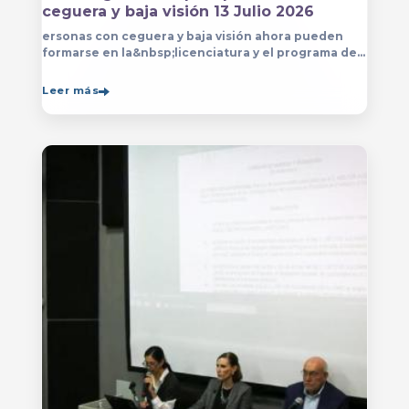
ceguera y baja visión 13 Julio 2026
ersonas con ceguera y baja visión ahora pueden
formarse en la&nbsp;licenciatura y el programa de
técnico en Música&nbsp;que se imparten en
el&nbsp;
Leer más