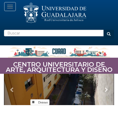
Pasar
Toggle navigation
al
contenido
principal
Buscar
Busca
CENTRO UNIVERSITARIO DE
ARTE, ARQUITECTURA Y DISEÑO
Previous
Nex
Detener