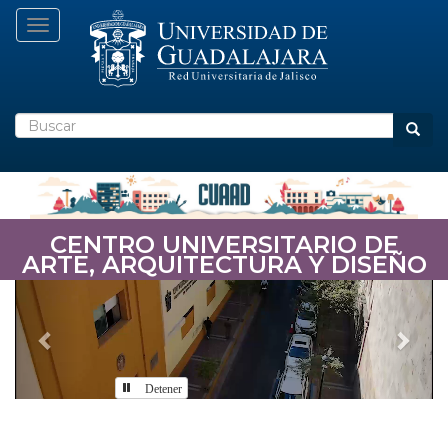
Pasar
Toggle navigation
al
contenido
principal
Buscar
Busca
CENTRO UNIVERSITARIO DE
ARTE, ARQUITECTURA Y DISEÑO
Previous
Nex
Detener