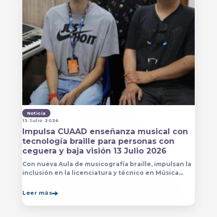
Noticia
13 Julio 2026
Impulsa CUAAD enseñanza musical con
tecnología braille para personas con
ceguera y baja visión 13 Julio 2026
Con nueva Aula de musicografía braille, impulsan la
inclusión en la licenciatura y técnico en Música
para que estudiantes con discapacidad visual se
formen con mayor autonomía
Leer más