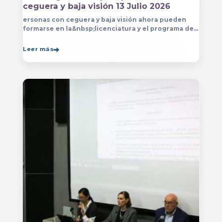
ceguera y baja visión 13 Julio 2026
ersonas con ceguera y baja visión ahora pueden
formarse en la&nbsp;licenciatura y el programa de
técnico en Música&nbsp;que se imparten en
el&nbsp;
Leer más