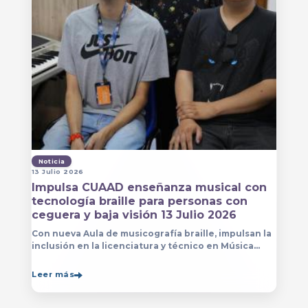
Noticia
13 Julio 2026
Impulsa CUAAD enseñanza musical con
tecnología braille para personas con
ceguera y baja visión 13 Julio 2026
Con nueva Aula de musicografía braille, impulsan la
inclusión en la licenciatura y técnico en Música
para que estudiantes con discapacidad visual se
formen con mayor autonomía
Leer más