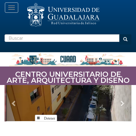
Pasar
Toggle navigation
al
contenido
principal
Buscar
Busca
CENTRO UNIVERSITARIO DE
ARTE, ARQUITECTURA Y DISEÑO
Previous
Nex
Detener