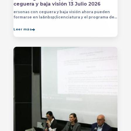
ceguera y baja visión 13 Julio 2026
ersonas con ceguera y baja visión ahora pueden
formarse en la&nbsp;licenciatura y el programa de
técnico en Música&nbsp;que se imparten en
el&nbsp;
Leer más