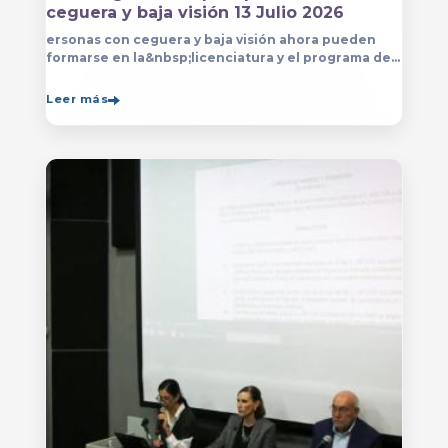
ceguera y baja visión 13 Julio 2026
ersonas con ceguera y baja visión ahora pueden
formarse en la&nbsp;licenciatura y el programa de
técnico en Música&nbsp;que se imparten en
el&nbsp;
Leer más