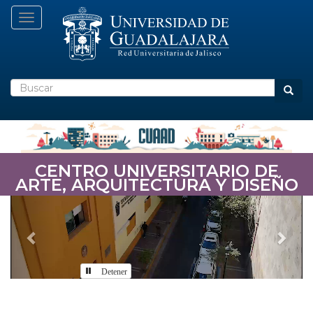
Pasar
Toggle navigation
al
contenido
principal
Buscar
Busca
CENTRO UNIVERSITARIO DE
ARTE, ARQUITECTURA Y DISEÑO
Previous
Nex
Detener