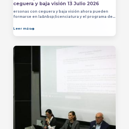
ceguera y baja visión 13 Julio 2026
ersonas con ceguera y baja visión ahora pueden
formarse en la&nbsp;licenciatura y el programa de
técnico en Música&nbsp;que se imparten en
el&nbsp;
Leer más