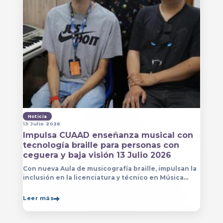
Noticia
13 Julio 2026
Impulsa CUAAD enseñanza musical con
tecnología braille para personas con
ceguera y baja visión 13 Julio 2026
Con nueva Aula de musicografía braille, impulsan la
inclusión en la licenciatura y técnico en Música
para que estudiantes con discapacidad visual se
formen con mayor autonomía
Leer más