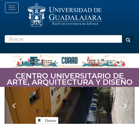
Pasar
Toggle navigation
al
contenido
principal
Buscar
Busca
CENTRO UNIVERSITARIO DE
ARTE, ARQUITECTURA Y DISEÑO
Previous
Nex
Detener