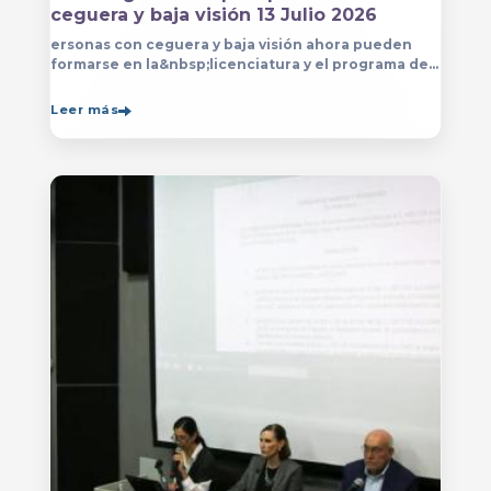
ceguera y baja visión 13 Julio 2026
ersonas con ceguera y baja visión ahora pueden
formarse en la&nbsp;licenciatura y el programa de
técnico en Música&nbsp;que se imparten en
el&nbsp;
Leer más