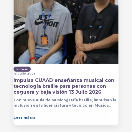
Noticia
13 Julio 2026
Impulsa CUAAD enseñanza musical con
tecnología braille para personas con
ceguera y baja visión 13 Julio 2026
Con nueva Aula de musicografía braille, impulsan la
inclusión en la licenciatura y técnico en Música
para que estudiantes con discapacidad visual se
formen con mayor autonomía
Leer más