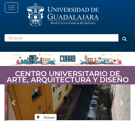
Pasar
Toggle navigation
al
contenido
principal
Buscar
Busca
CENTRO UNIVERSITARIO DE
ARTE, ARQUITECTURA Y DISEÑO
Previous
Nex
Detener