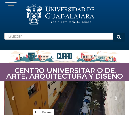
Pasar
Toggle navigation
al
contenido
principal
Buscar
Busca
CENTRO UNIVERSITARIO DE
ARTE, ARQUITECTURA Y DISEÑO
Previous
Nex
Detener