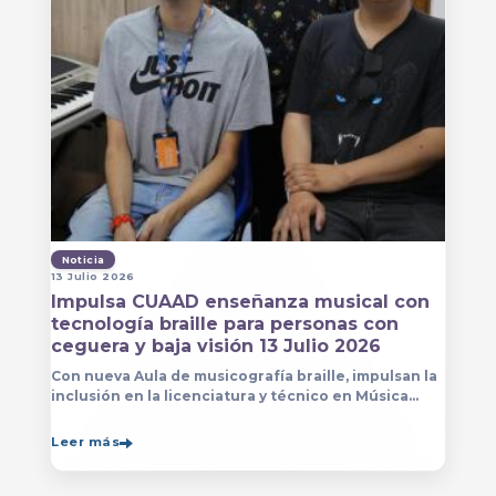
Noticia
13 Julio 2026
Impulsa CUAAD enseñanza musical con
tecnología braille para personas con
ceguera y baja visión 13 Julio 2026
Con nueva Aula de musicografía braille, impulsan la
inclusión en la licenciatura y técnico en Música
para que estudiantes con discapacidad visual se
formen con mayor autonomía
Leer más