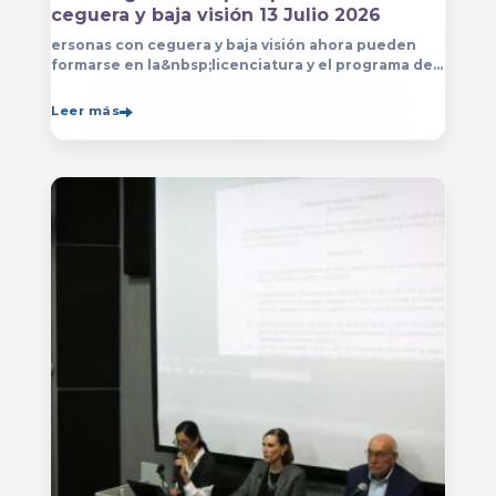
ceguera y baja visión 13 Julio 2026
ersonas con ceguera y baja visión ahora pueden
formarse en la&nbsp;licenciatura y el programa de
técnico en Música&nbsp;que se imparten en
el&nbsp;
Leer más